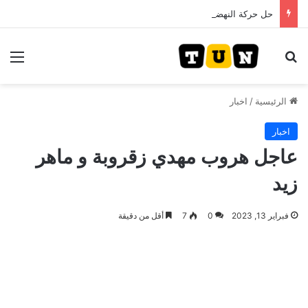
حل حركة النهضة.. و احكام قضائية في قيادات حركة النهضة بألف و400عام سجــن……
بحث عن
الق
الرئيسية
/
اخبار
اخبار
عاجل هروب مهدي زقروبة و ماهر
زيد
فبراير 13, 2023
0
7
أقل من دقيقة