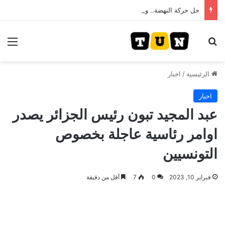
حل حركة النهضة.. و احكام قضائية في قيادات حركة النهضة بألف و400عام سجــن……
بحث عن
الق
الرئيسية
/
اخبار
اخبار
عبد المجيد تبون رئيس الجزائر يصدر
اوامر رئاسية عاجلة بخصوص
التونسيين
فبراير 10, 2023
0
7
أقل من دقيقة