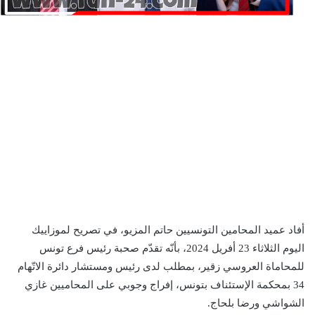
أفاد عميد المحامين التونسيين حاتم المزيو، في تصريح لموزاييك
اليوم الثلاثاء 23 أفريل 2024، بأنّه تقدّم صحبة رئيس فرع تونس
للمحاماة العروسي زقير، بمطلب لدى رئيس ومستشار دائرة الاتّهام
34 بمحكمة الإستئناف بتونس، إفراج وجوبي على المحاميين غازي
الشواشي ورضا بلحاج.