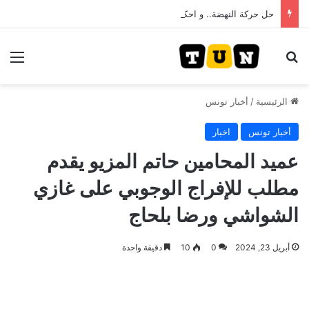
حل حركة النهضة.. و احكام قضائية في قيادات حركة النهضة بألف و400عام سجــن……
بحث عن
الق
الرئيسية
/
أخبار تونس
أخبار تونس
اخبار
عميد المحامين حاتم المزيو يقدم
مطلب للإفراج الوجوبي على غازي
الشواشي ورضا بلحاج
أبريل 23, 2024
0
10
دقيقة واحدة