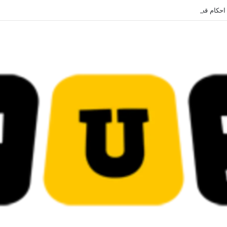
 قضائية في قيادات حركة النهضة بألف و400عام سجــن……