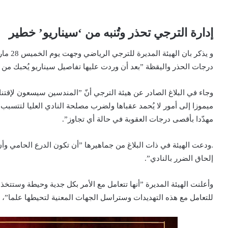
إدارة الترجي تحذر وتُنبه من ‘سيناريو’ خطير
درجات الحذر واليقظة ”بعد أن وردت عليها تفاصيل سيناريو يُحبك من 
وجاء في البلاغ الصادر عن هيئة الترجي أنّ ”المندسين سيسعون لإقتنا
ميموزا إلى أمور لا يُحمد عقباها ولضرب مصلحة النادي العليا لتتسب
مهدّدا بأقصى درجات العقوبة في حالة أي تجاوز”.
.ودعت الهيئة في ذات البلاغ من جماهيرها ”أن تكون الدرع الحامي و
إلحاق الضرر بالنادي”.
وأعلنت الهيئة المديرة ”أنها تتعامل مع الأمر بكل جدية وحيطة وستتخذ ك
للتعامل مع هذه التهديدات وستراسل الجهات المعنية لتحيطها علما”، 