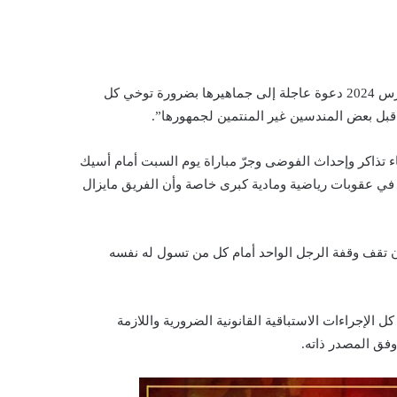
و يذكر بان الهيئة المديرة للترجي الرياضي وجهت يوم الخميس 28 مارس 2024 دعوة عاجلة إلى جماهيرها بضرورة توخي كل
قبل بعض المندسين غير المنتمين لجمهورها”.
ء تذاكر وإحداث الفوضى وجرّ مباراة يوم السبت أمام أسيك
ب في عقوبات رياضية ومادية كبرى خاصة وأن الفريق مايزال
أن تقف وقفة الرجل الواحد أمام كل من تسول له نفسه
ل الإجراءات الاستباقية القانونية الضرورية واللازمة
وفق المصدر ذاته.