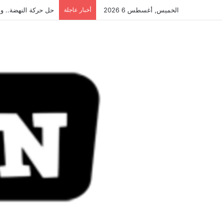
الخميس, أغسطس 6 2026
أخبار عاجلة
حل حركة النهضة.. و احكام