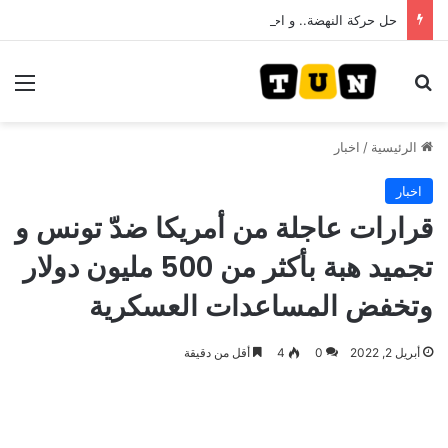
حل حركة النهضة.. و احكام قضائية في قيادات حركة النهضة بألف و400عام سجــن……
بحث عن
الق
الرئيسية
/
اخبار
اخبار
قرارات عاجلة من أمريكا ضدّ تونس و
تجميد هبة بأكثر من 500 مليون دولار
وتخفض المساعدات العسكرية
أبريل 2, 2022
0
4
أقل من دقيقة