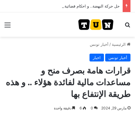
حل حركة النهضة.. و احكام قضائية في قيادات حركة النهضة بألف و400عام سجــن……
بحث عن
الق
الرئيسية
/
أخبار تونس
أخبار تونس
اخبار
قرارات هامة بصرف منح و
مساعدات مالية لفائدة هؤلاء .. و هذه
طريقة الإنتفاع بها
مارس 29, 2024
0
6
دقيقة واحدة