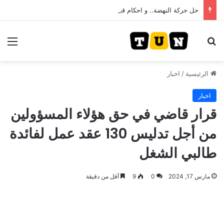
حل حركة النهضة.. و احكام قضائية في قيادات حركة النهضة بألف و400عام سجــن……
بحث عن
الق
الرئيسية
/
اخبار
اخبار
قرار قاضي في حق هؤلاء المسؤولين
من أجل تدليس 130 عقد عمل لفائدة
طالبي الشغل
مارس 17, 2024
0
9
أقل من دقيقة