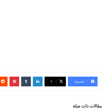
لينكدإن
بينتيري
فيسبوك
X
مقالات ذات صلة