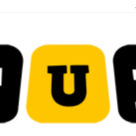
قضائية في قيادات حركة النهضة بألف و400عام سجــن……