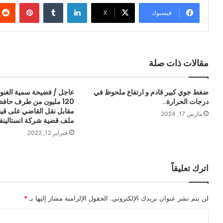
لينكدإن
بينتيري
فيسبوك
X
مقالات ذات صلة
ضغط جوي كبير قادم و ارتفاع ملحوظ في
عاجل / فضيحة سمية الغن
درجات الحرارة..
120 مليون من طرف حافظ
مقابل نقل القاضي على ق
مارس 17, 2024
ملف قضية شركة انستالينقو
فبراير 12, 2022
اترك تعليقاً
لن يتم نشر عنوان بريدك الإلكتروني.
الحقول الإلزامية مشار إليها بـ
*
ا