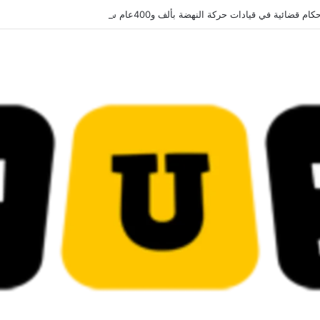
قضائية في قيادات حركة النهضة بألف و400عام سجــن……