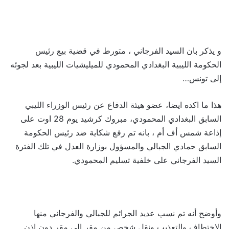
و يذكر بان السيد الفرجاني ، متورط في قضية بيع رئيس
الحكومة الليبية البغدادي المحمودي للميليشيات الليبية بعد لجوئه
إلى تونس…
هذا ما اكده ايضا، عضو هيئة الدفاع عن رئيس الوزراء الليبي
السابق البغدادي المحمودي، مبروك كرشيد يوم 28 اوت على
إذاعة شمس أف أم ، بانه تم رفع شكاية ضد رئيس الحكومة
السابق حمادي الجبالي والمسؤول بوزارة العدل في تلك الفترة
السيد الفرجاني على خلفية تسليم المحمودي.
وأوضح أنه تم نسب عديد الجرائم للجبالي والفرجاني منها
الاختطاف والتعذيب ونقل شخص من مقر إلى مقر دون إذن