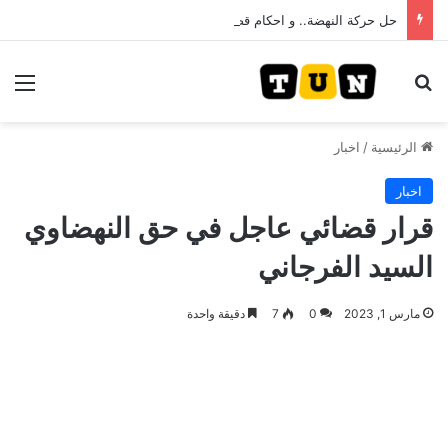
حل حركة النهضة.. و احكام قضائية في قيادات حركة النهضة بألف و400عام سجــن……
بحث عن
الق
الرئيسية
/
اخبار
اخبار
قرار قضائي عاجل في حق النهضاوي
السيد الفرجاني
مارس 1, 2023
0
7
دقيقة واحدة