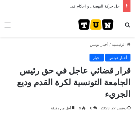
حل حركة النهضة.. و احكام قضائية في قيادات حركة النهضة بألف و400عام سجــن……
بحث عن
الق
الرئيسية
/
أخبار تونس
أخبار تونس
اخبار
قرار قضائي عاجل في حق رئيس
الجامعة التونسية لكرة القدم وديع
الجريء
نوفمبر 27, 2023
0
9
أقل من دقيقة