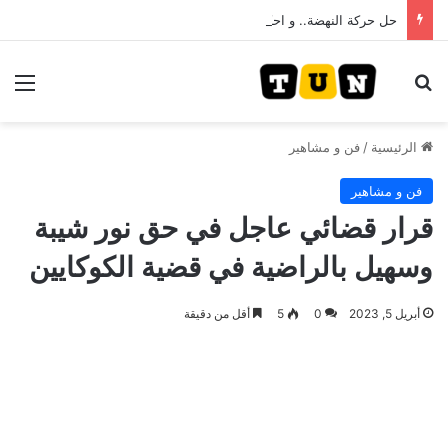
حل حركة النهضة.. و احكام قضائية في قيادات حركة النهضة بألف و400عام سجــن……
بحث عن
الق
الرئيسية
/
فن و مشاهير
فن و مشاهير
قرار قضائي عاجل في حق نور شيبة
وسهيل بالراضية في قضية الكوكايين
أبريل 5, 2023
0
5
أقل من دقيقة