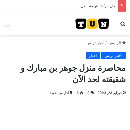
حل حركة النهضة.. و احكام قضائية في قيادات حركة النهضة بألف و400عام سجــن……
بحث عن
الق
الرئيسية
/
أخبار تونس
أخبار تونس
اخبار
محاصرة منزل جوهر بن مبارك و
شقيقته لحد الآن
فبراير 23, 2023
0
6
أقل من دقيقة