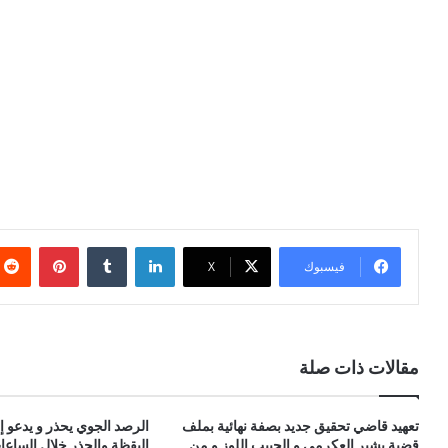
لينكدإن
بينتيري
فيسبوك
X
مقالات ذات صلة
تعهيد قاضي تحقيق جديد بصفة نهائية بملف
الرصد الجوي يحذر و يدعو 
قضية بشير العكرمي و الحبيب اللوز و من
اليقظة والحذر خلال الساعا