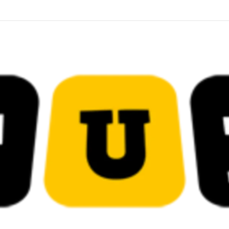
 قضائية في قيادات حركة النهضة بألف و400عام سجــن……