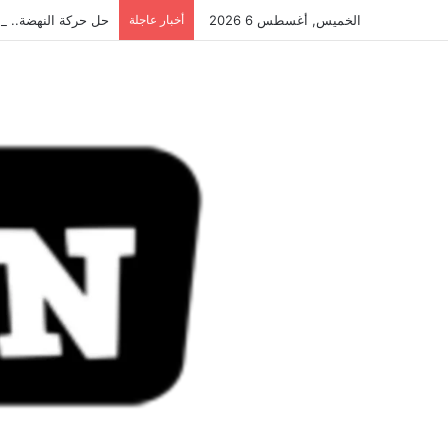
الخميس, أغسطس 6 2026
أخبار عاجلة
حل حركة النهضة.. و احكام