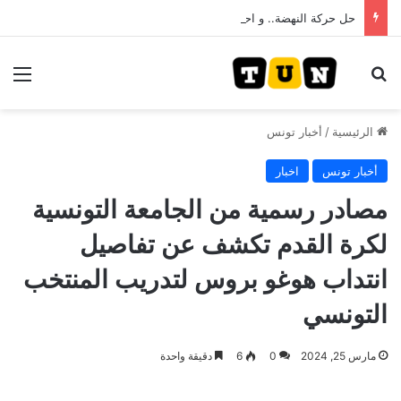
حل حركة النهضة.. و احكام قضائية في قيادات حركة النهضة بألف و400عام سجــن……
بحث عن
الق
الرئيسية
/
أخبار تونس
أخبار تونس
اخبار
مصادر رسمية من الجامعة التونسية
لكرة القدم تكشف عن تفاصيل
انتداب هوغو بروس لتدريب المنتخب
التونسي
مارس 25, 2024
0
6
دقيقة واحدة