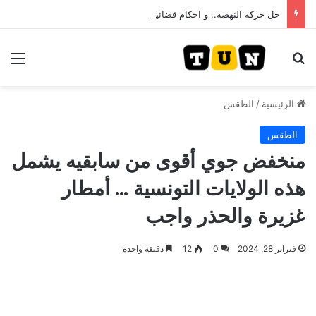
حل حركة النهضة.. و احكام قضائية في قيادات حركة النهضة بألف و400عام سجــن……
بحث عن
الق
الرئيسية
/
الطقس
الطقس
منخفض جوي أقوى من سابقيه يشمل
هذه الولايات التونسية … أمطار
غزيرة والحذر واجب
فبراير 28, 2024
0
12
دقيقة واحدة