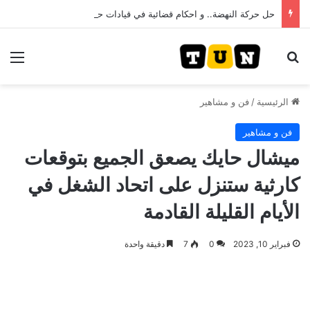
حل حركة النهضة.. و احكام قضائية في قيادات حركة النهضة بألف و400عام سجــن……
بحث عن
الق
الرئيسية
/
فن و مشاهير
فن و مشاهير
ميشال حايك يصعق الجميع بتوقعات
كارثية ستنزل على اتحاد الشغل في
الأيام القليلة القادمة
فبراير 10, 2023
0
7
دقيقة واحدة