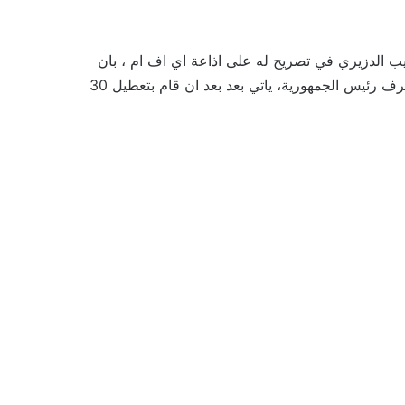
مثير للجدل نجيب الدزيري في تصريح له على اذاعة اي اف ام ، بان
السبب الحقيقي لإنهاء مهام وزير الخارجية عثمان الجرندي من طرف رئيس الجمهورية، ياتي بعد بعد ان قام بتعطيل 30