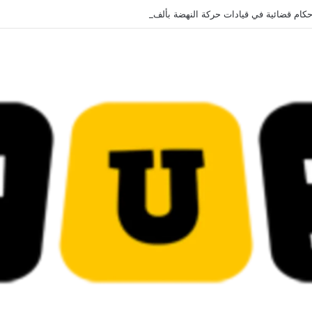
قضائية في قيادات حركة النهضة بألف و400عام سجــن……