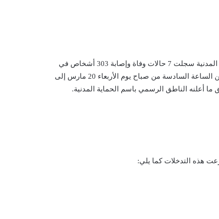
و اضافت ذات المصادر ” جريدة الصريح أون لاين” بان وحدات الحماية المدنية سجلت 7 حالات وفاة وإصابة 303 أشخاص في
حوادث مختلفة وقعت في عدد من جهات البلاد خلال الفترة الممتدة من الساعة السادسة من صباح يوم الأربعاء 20 مارس إلى