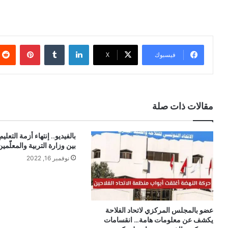
لينكدإن
بينتيري
فيسبوك
X
مقالات ذات صلة
بالفيديو.. إنتهاء أزمة التعليم
بين وزارة التربية والمعلّمين
نوفمبر 16, 2022
عضو بالمجلس المركزي لاتحاد الفلاحة
يكشف عن معلومات هامة… انقسامات