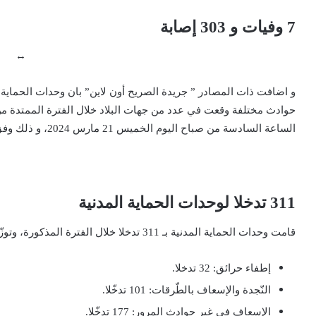
7 وفيات و 303 إصابة
↔
الساعة السادسة من صباح اليوم الخميس 21 مارس 2024، و ذلك وفق ما أعلنه الناطق الرسمي باسم الحماية المدنية.
311 تدخلا لوحدات الحماية المدنية
قامت وحدات الحماية المدنية بـ 311 تدخلا خلال الفترة المذكورة، وتوزّعت هذه التدخلات كما يلي:
إطفاء حرائق: 32 تدخلا.
النّجدة والإسعاف بالطّرقات: 101 تدخّلا.
الإسعاف في غير حوادث المرور: 177 تدخّلا.