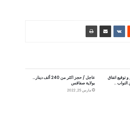
ست
مشاركة عبر البريد
طباعة
 و توقيع اتفاق
عاجل / حجز اكثر من 240 ألف دينار…
 النواب ..
بولاية صفاقس
مارس 25, 2022