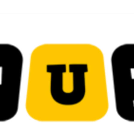
قضائية في قيادات حركة النهضة بألف و400عام سجــن……