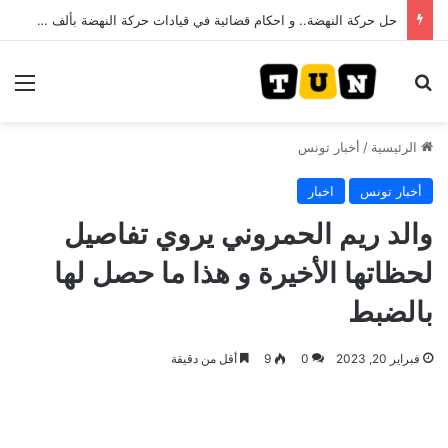
حل حركة النهضة.. و احكام قضائية في قيادات حركة النهضة بألف و400عام سجــن……
بحث عن
الق
الرئيسية
/
أخبار تونس
أخبار تونس
اخبار
والد ريم الحمروني يروي تفاصيل
لحظاتها الأخيرة و هذا ما حصل لها
بالضبط
فبراير 20, 2023
0
9
أقل من دقيقة