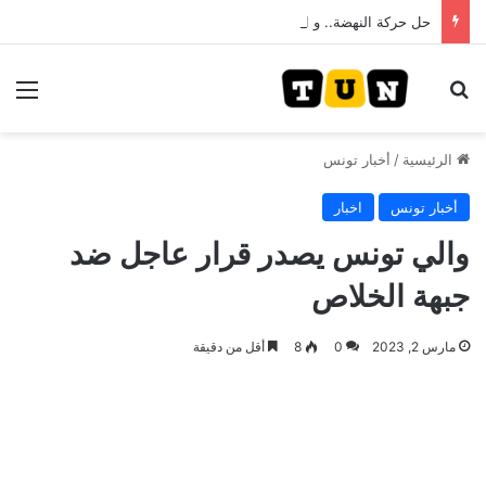
حل حركة النهضة.. و احكام قضائية في قيادات حركة النهضة بألف و400عام سجــن……
بحث عن
الق
الرئيسية
/
أخبار تونس
أخبار تونس
اخبار
والي تونس يصدر قرار عاجل ضد
جبهة الخلاص
مارس 2, 2023
0
8
أقل من دقيقة