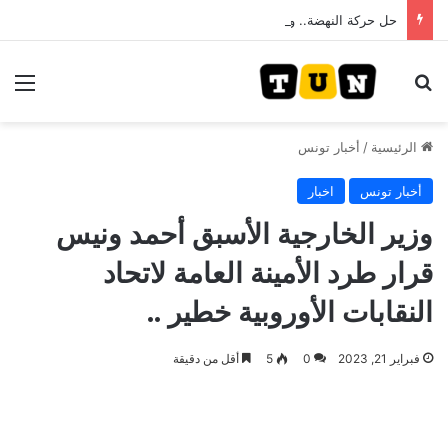
حل حركة النهضة.. و احكام قضائية في قيادات حركة النهضة بألف و400عام سجــن……
بحث عن
الق
الرئيسية
/
أخبار تونس
أخبار تونس
اخبار
وزير الخارجية الأسبق أحمد ونيس
قرار طرد الأمينة العامة لاتحاد
النقابات الأوروبية خطير ..
فبراير 21, 2023
0
5
أقل من دقيقة