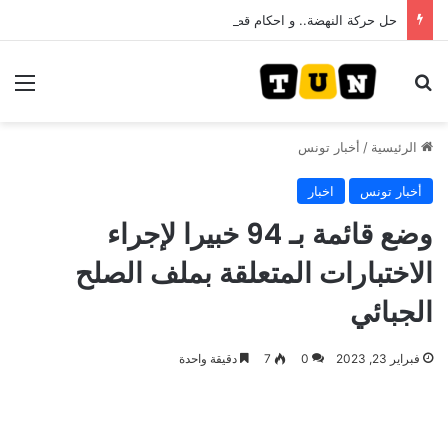
حل حركة النهضة.. و احكام قضائية في قيادات حركة النهضة بألف و400عام سجــن……
بحث عن
الق
الرئيسية
/
أخبار تونس
أخبار تونس
اخبار
وضع قائمة بـ 94 خبيرا لإجراء
الاختبارات المتعلقة بملف الصلح
الجبائي
فبراير 23, 2023
0
7
دقيقة واحدة