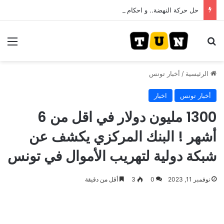
حل حركة النهضة.. و احكام قضائية في قيادات حركة النهضة بألف و400عام سجــن……
بحث عن
الق
الرئيسية
/
أخبار تونس
أخبار تونس
اخبار
1300 مليون دولار في اقل من 6
أشهر ! البنك المركزي يكشف عن
شبكة دولية لتهريب الأموال في تونس
نوفمبر 11, 2023
0
3
أقل من دقيقة