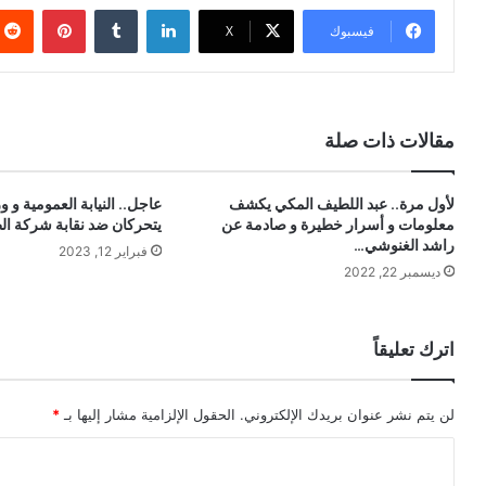
لينكدإن
بينتيري
فيسبوك
X
مقالات ذات صلة
لأول مرة.. عبد اللطيف المكي يكشف
عاجل.. النيابة العمومية و و
معلومات و أسرار خطيرة و صادمة عن
يتحركان ضد نقابة شركة ال
راشد الغنوشي…
فبراير 12, 2023
ديسمبر 22, 2022
اترك تعليقاً
لن يتم نشر عنوان بريدك الإلكتروني.
الحقول الإلزامية مشار إليها بـ
*
ا
ل