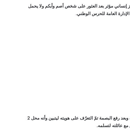
 إنساني مؤثر بعد العثور على شخص أصم وأبكم ولا يحمل
وجاءت العملية بعد جهود مكثفة للتحري والبحث بمساندة فرق مختصة وبعد رفع البصمة تمّ التعرّف على هويته ليتبين وأنه محل 2
مع عائلته لتسلمه.