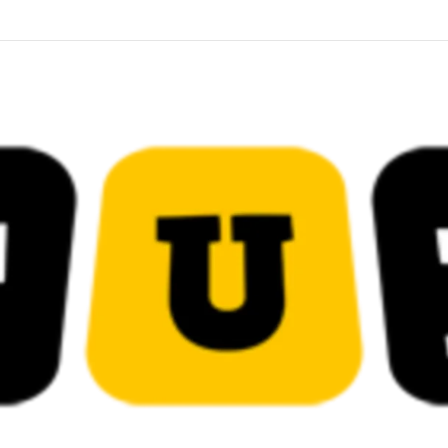
قضائية في قيادات حركة النهضة بألف و400عام سجــن……