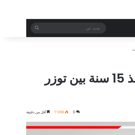
بحث
عن
العثور على رجل مفقود منذ 15 سنة بين توزر
0
1٬069
أقل من دقيقة