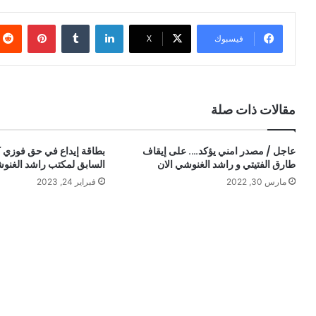
لينكدإن
بينتيري
فيسبوك
X
مقالات ذات صلة
عاجل / مصدر امني يؤكد…. على إيقاف
بطاقة إيداع في حق فوزي ك
طارق الفتيتي و راشد الغنوشي الان
السابق لمكتب راشد الغنو
مارس 30, 2022
فبراير 24, 2023