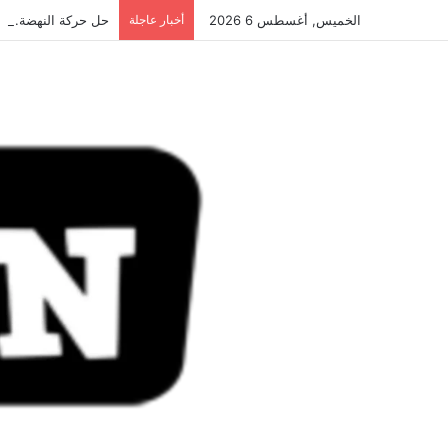
الخميس, أغسطس 6 2026
أخبار عاجلة
حل حركة النهضة.. و احكام