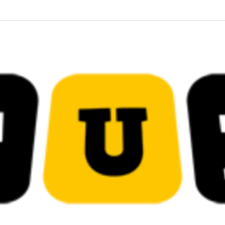
 قضائية في قيادات حركة النهضة بألف و400عام سجــن……