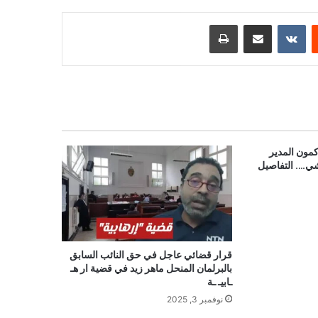
ست
مشاركة عبر البريد
طباعة
مون المدير
شي…. التفاصيل
قرار قضائي عاجل في حق النائب السابق
بالبرلمان المنحل ماهر زيد في قضية ار هـ
ـابيـ ـة
نوفمبر 3, 2025