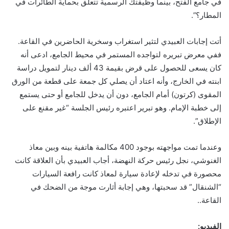
في جامع الفتح، بينما وظيفتك الرسمية تتعلق بحماية الطائرات في
المطار؟”.
أتت إجابات العبيدي لتثير استغراب وسخرية الحاضرين في القاعة.
ففي معرض تبريره لتواجده المستمر في محيط الجامع، ادعى أنه
كان يسعى للحصول على قرض بقيمة 43 ألف دينار لتمويل دراسة
ابنته في الخارج، وأنه اعتاد أن يصلي كل جمعة على قطعة من الورق
المقوى (كرتون) أمام الجامع، دون أن يدخل للجامع أو حتى يستمع
إلى خطبة الإمام. وهو تبرير اعتبره رئيس الجلسة “غير مقنع على
الإطلاق”.
وعندما تمت مواجهته بوجود 400 مكالمة هاتفية بينه وبين معاذ
الغنوشي، نجل رئيس حركة النهضة، أجاب العبيدي بأن العلاقة كانت
محصورة في تدخله لإعادة سيارة لمعاذ كانت رافعة السيارات
“الشنقال” قد سحبتها، وهي إجابة أثارت موجة من الضحك في
القاعة..
الفيديو: