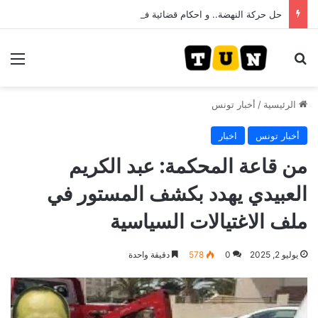
حل حركة النهضة.. و احكام قضائية في قيادات حركة النهضة بألف و400عام سجــن……
بحث عن
الق
الرئيسية
/
أخبار تونس
أخبار تونس
اخبار
من قاعة المحكمة: عبد الكريم
العبيدي يهدد بكشف المستور في
ملف الاغتيالات السياسية
يوليو 2, 2025
0
578
دقيقة واحدة