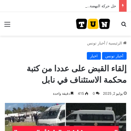
حل حركة النهضة.. و احكام قضائية في قيادات حركة النهضة بألف و400عام سجــن……
بحث عن
الق
الرئيسية
/
أخبار تونس
أخبار تونس
اخبار
إلقاء القبض على عددا من كتبة
محكمة الاستئناف في نابل
يوليو 2, 2025
0
415
دقيقة واحدة