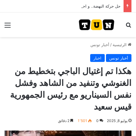
حل حركة النهضة.. و احكام قضائية في قيادات حركة النهضة بألف و400عام سجــن……
بحث عن
الق
الرئيسية
/
أخبار تونس
أخبار تونس
اخبار
هكذا تم إغتيال الباجي بتخطيط من
الغنوشي وتنفيد من الشاهد وفشل
نفس السيناريو مع رئيس الجمهورية
قيس سعيد
يوليو 8, 2025
0
1٬501
2 دقائق