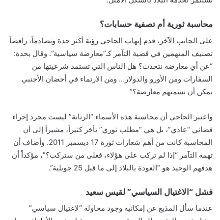
محاسبة ثورية أم تصفية حسابات؟
على الجانب الآخر، قدم إيهاب الحاجي رؤية أكثر حدة وتصادماً، رافضاً
تصنيف المتهمين في قضية التآمر كـ”معارضة سياسية”. وقال بحدة:
“عن أي معارضة نتحدث؟ هل الناس التي تستمد شرعيتها من
السفارات ومن الأورو والدولار… ومن الارتماء في أحضان الأجنبي
يمكن أن نسميهم معارضة؟”
واعتبر الحاجي أن محاسبة هذه الأسماء “الرنانة” ليست مجرد إجراء
قضائي “عادي”، بل هي “مطلب ثوري” تأخر كثيراً، مشيراً إلى أن
المحاسبة كانت من أهم شعارات ثورة 17 ديسمبر 2011. وأضاف أن
تهمة التآمر “إذا لم تركب على هؤلاء، فعلى من ستركب؟”، مؤكداً أن
هدفهم الوحيد هو “العودة بالبلاد إلى ما قبل 25 جويلية”.
فشل “الاغتيال السياسي” لقيس سعيد
عندما سأل المذيع عن إمكانية وجود محاولة “لاغتيال سياسي”