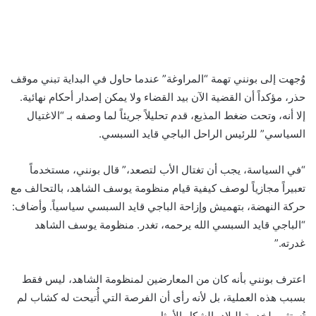
وُجهت إلى بونني تهمة “المراوغة” عندما حاول في البداية تبني موقف
حذر، مؤكداً أن القضية الآن بيد القضاء ولا يمكن إصدار أحكام نهائية.
إلا أنه، وتحت ضغط المذيع، قدم تحليلاً جريئاً لما وصفه بـ “الاغتيال
السياسي” للرئيس الراحل الباجي قايد السبسي.
“في السياسة، يجب أن تغتال الأب لتصعد،” قال بونني، مستخدماً
تعبيراً مجازياً لوصف كيفية قيام منظومة يوسف الشاهد، بالتحالف مع
حركة النهضة، بتهميش وإزاحة الباجي قايد السبسي سياسياً. وأضاف:
“الباجي قايد السبسي الله يرحمه، تغدر. منظومة يوسف الشاهد
غدرته.”
اعترف بونني بأنه كان من المعارضين لمنظومة الشاهد، ليس فقط
بسبب هذه العملية، بل لأنه رأى أن الفرصة التي أُتيحت له كشاب لم
تُستثمر لخدمة البلاد بالشكل الأمثل.