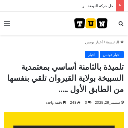
حل حركة النهضة.. و احكام قضائية في قيادات حركة النهضة بألف و400عام سجــن……
بحث عن
الق
الرئيسية
/
أخبار تونس
أخبار تونس
اخبار
تلميذة بالثامنة أساسي بمعتمدية
السبيخة بولاية القيروان تلقي بنفسها
من الطابق الأول …..
سبتمبر 26, 2025
0
248
دقيقة واحدة