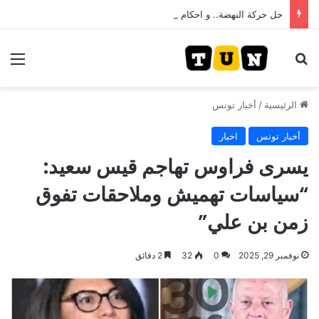
حل حركة النهضة.. و احكام قضائية في قيادات حركة النهضة بألف و400عام سجــن……
بحث عن
الق
الرئيسية
/
أخبار تونس
أخبار تونس
اخبار
يسرى فراوس تهاجم قيس سعيد:
“سياسات تهميش وملاحقات تفوق
زمن بن علي”
نوفمبر 29, 2025
0
32
2 دقائق