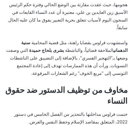
هجومها، حيث عقدت مقارنة بين الوضع الحالي وفترة حكم الرئيس
الأسبق زين العابدين بن علي، معتبرة أن عدد النساء القابعات في
السجون اليوم لأسباب تتعلق بحرية التعبير يفوق ما كان عليه الحال
سابقاً.
واستشهدت فراوس بقضايا راهنة، مثل قضية المحامية
سنية
الدهماني
الملاحقة قضائياً، والناشطة
بشرى بلحاج حميدة
التي وصفت
وضعها بـ”التهجير القسري”، بالإضافة إلى التضييق على الناشطات
النسويات. ورأت أن هذه الممارسات تهدف إلى إعادة المجتمع
التونسي إلى “مربع الخوف” رغم الشعارات المرفوعة.
مخاوف من توظيف الدستور ضد حقوق
النساء
ختمت فراوس مداخلتها بالتحذير من الفصل الخامس في دستور
2022، المتعلق بمقاصد الإسلام وحفظ النفس والعرض.